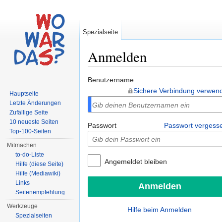
Spezialseite
Anmelden
Wechseln zu:
Navigation
,
Suche
Benutzername
Sichere Verbindung verwen
Hauptseite
Letzte Änderungen
Zufällige Seite
10 neueste Seiten
Passwort
Passwort vergess
Top-100-Seiten
Mitmachen
to-do-Liste
Angemeldet bleiben
Hilfe (diese Seite)
Hilfe (Mediawiki)
Links
Seitenempfehlung
Werkzeuge
Hilfe beim Anmelden
Spezialseiten