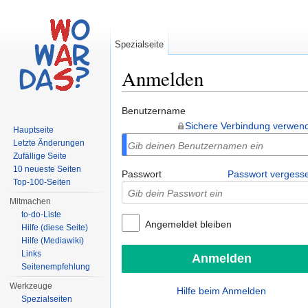
Spezialseite
Anmelden
Wechseln zu:
Navigation
,
Suche
Benutzername
Sichere Verbindung verwen
Hauptseite
Letzte Änderungen
Zufällige Seite
10 neueste Seiten
Passwort
Passwort vergess
Top-100-Seiten
Mitmachen
to-do-Liste
Angemeldet bleiben
Hilfe (diese Seite)
Hilfe (Mediawiki)
Links
Seitenempfehlung
Werkzeuge
Hilfe beim Anmelden
Spezialseiten