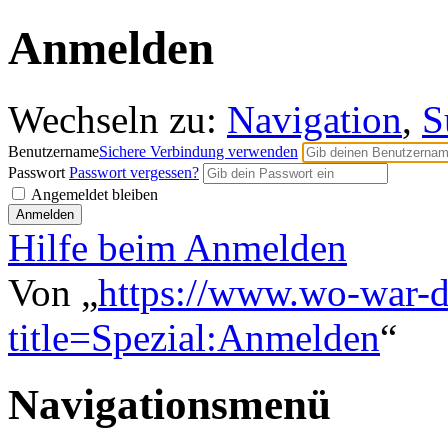
Anmelden
Wechseln zu:
Navigation
,
S
Benutzername
Sichere Verbindung verwenden
Passwort
Passwort vergessen?
Angemeldet bleiben
Hilfe beim Anmelden
Von „
https://www.wo-war-d
title=Spezial:Anmelden
“
Navigationsmenü