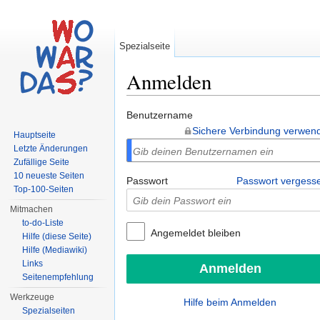
Spezialseite
Anmelden
Wechseln zu:
Navigation
,
Suche
Benutzername
Sichere Verbindung verwen
Hauptseite
Letzte Änderungen
Zufällige Seite
10 neueste Seiten
Passwort
Passwort vergess
Top-100-Seiten
Mitmachen
to-do-Liste
Angemeldet bleiben
Hilfe (diese Seite)
Hilfe (Mediawiki)
Links
Seitenempfehlung
Werkzeuge
Hilfe beim Anmelden
Spezialseiten