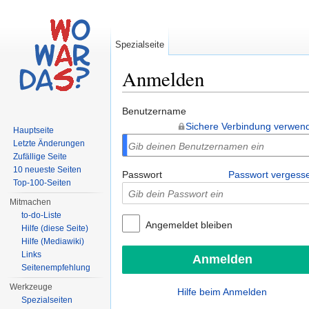
Spezialseite
Anmelden
Wechseln zu:
Navigation
,
Suche
Benutzername
Sichere Verbindung verwen
Hauptseite
Letzte Änderungen
Zufällige Seite
10 neueste Seiten
Passwort
Passwort vergess
Top-100-Seiten
Mitmachen
to-do-Liste
Angemeldet bleiben
Hilfe (diese Seite)
Hilfe (Mediawiki)
Links
Seitenempfehlung
Werkzeuge
Hilfe beim Anmelden
Spezialseiten