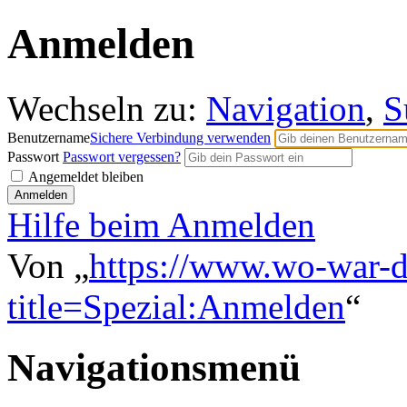
Anmelden
Wechseln zu:
Navigation
,
S
Benutzername
Sichere Verbindung verwenden
Passwort
Passwort vergessen?
Angemeldet bleiben
Hilfe beim Anmelden
Von „
https://www.wo-war-d
title=Spezial:Anmelden
“
Navigationsmenü