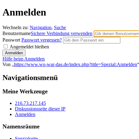
Anmelden
Wechseln zu:
Navigation
,
Suche
Benutzername
Sichere Verbindung verwenden
Passwort
Passwort vergessen?
Angemeldet bleiben
Hilfe beim Anmelden
Von „
https://www.wo-war-das.de/index.php?title=Spezial:Anmelden
Navigationsmenü
Meine Werkzeuge
216.73.217.145
Diskussionsseite dieser IP
Anmelden
Namensräume
Spezialseite