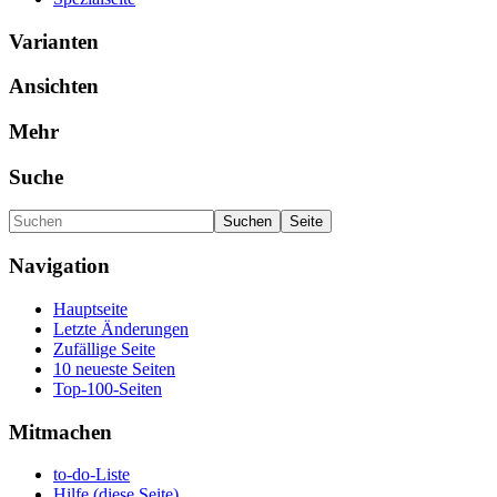
Varianten
Ansichten
Mehr
Suche
Navigation
Hauptseite
Letzte Änderungen
Zufällige Seite
10 neueste Seiten
Top-100-Seiten
Mitmachen
to-do-Liste
Hilfe (diese Seite)