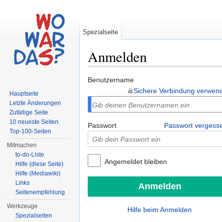
Spezialseite
Anmelden
Wechseln zu:
Navigation
,
Suche
Benutzername
Sichere Verbindung verwen
Hauptseite
Letzte Änderungen
Zufällige Seite
10 neueste Seiten
Passwort
Passwort vergess
Top-100-Seiten
Mitmachen
to-do-Liste
Angemeldet bleiben
Hilfe (diese Seite)
Hilfe (Mediawiki)
Links
Seitenempfehlung
Werkzeuge
Hilfe beim Anmelden
Spezialseiten