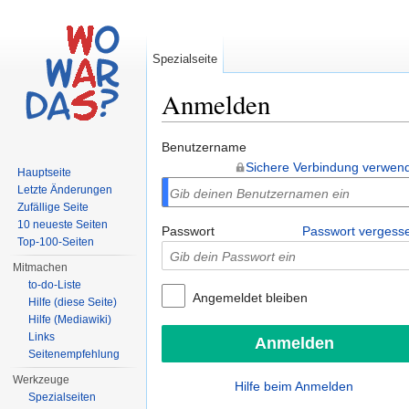
Spezialseite
Anmelden
Wechseln zu:
Navigation
,
Suche
Benutzername
Sichere Verbindung verwen
Hauptseite
Letzte Änderungen
Zufällige Seite
10 neueste Seiten
Passwort
Passwort vergess
Top-100-Seiten
Mitmachen
to-do-Liste
Angemeldet bleiben
Hilfe (diese Seite)
Hilfe (Mediawiki)
Links
Seitenempfehlung
Werkzeuge
Hilfe beim Anmelden
Spezialseiten