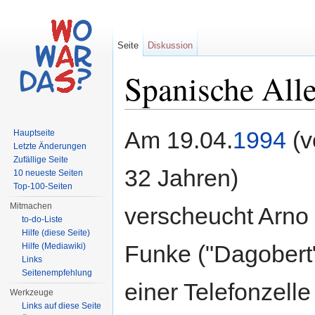
Seite
Diskussion
Spanische Alle
Wechseln zu:
Navigation
,
Suche
Am 19.04.
1994
(v
Hauptseite
Letzte Änderungen
Zufällige Seite
32 Jahren)
10 neueste Seiten
Top-100-Seiten
Mitmachen
verscheucht Arno
to-do-Liste
Hilfe (diese Seite)
Funke ("Dagobert
Hilfe (Mediawiki)
Links
Seitenempfehlung
einer Telefonzell
Werkzeuge
Links auf diese Seite