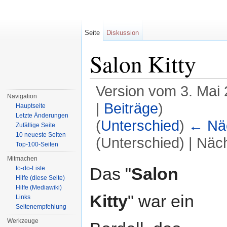
Seite
Diskussion
Salon Kitty
Version vom 3. Mai
Navigation
|
Beiträge
)
Hauptseite
Letzte Änderungen
(
Unterschied
)
← Näc
Zufällige Seite
10 neueste Seiten
(Unterschied) | Näc
Top-100-Seiten
Wechseln zu:
Navigation
,
Suche
Mitmachen
Das "
Salon
to-do-Liste
Hilfe (diese Seite)
Hilfe (Mediawiki)
Kitty
" war ein
Links
Seitenempfehlung
Werkzeuge