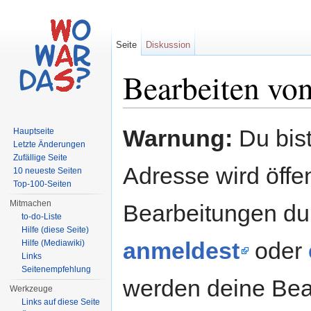
Seite
Diskussion
Bearbeiten von
Wechseln zu:
Navigation
,
Suche
Warnung:
Du bist
Hauptseite
Letzte Änderungen
Zufällige Seite
Adresse wird öffent
10 neueste Seiten
Top-100-Seiten
Mitmachen
Bearbeitungen du
to-do-Liste
Hilfe (diese Seite)
anmeldest
oder
Hilfe (Mediawiki)
Links
Seitenempfehlung
werden deine Be
Werkzeuge
Links auf diese Seite