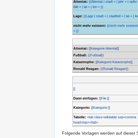
Attentat:
{{Attentat | stadt = | jahr = | opfer 
bild = | lat = | lon = }}
Lage:
{{Lage | stadt = | stadtteil = | lat = | lo
nicht mehr existent:
{{nicht mehr existent 
= }}
Attentat:
[[Kategorie:Attentat]]
Fußball:
{{Fußball}}
Katastrophe:
[[Kategorie:Katastrophe]]
Ronald Reagan:
{{Ronald Reagan}}
[]
Datei einfügen:
[[File:]]
Kategorie:
[[Kategorie:]]
Tabelle:
<tab class=wikitable sep=comma
head=top></tab>
Folgende Vorlagen werden auf dieser 