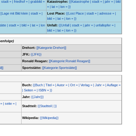
 stadt = | friedhof = | grabbild =
Katastrophe:
{{Katastrophe | stadt = | jahr = | bild
= | lat = | lon = }}
{{Lage mit Bild klein | stadt = |
Lost Place:
{{Lost Place | stadt = | adresse = |
bild = | lat = | lon = }}
tte | stadt = | bild = | lat = | lon
Unfall:
{{Unfall | stadt = | jahr = | unfallopfer = |
bild = | lat = | lon = }}
henfolge)
Drehort:
[[Kategorie:Drehort]]
JFK:
{{JFK}}
Ronald Reagan:
[[Kategorie:Ronald Reagan]]
l]]
Sportstätte:
[[Kategorie:Sportstätte]]
Buch:
{{Buch | Titel = | Autor = | Ort = | Verlag = | Jahr = | Auflage =
| Seiten = | ISBN = }}
Jahr:
{{Jahr|}}
= | seite = |
Stadtteil:
{{Stadtteil | }}
Wikipedia:
{{Wikipedia}}