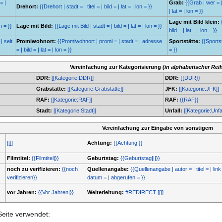
= |
Grab:
{{Grab | wer = |
Drehort:
{{Drehort | stadt = | titel = | bild = | lat = | lon = }}
| lat = | lon = }}
Lage mit Bild klein:
n = }}
Lage mit Bild:
{{Lage mit Bild | stadt = | bild = | lat = | lon = }}
bild = | lat = | lon = }}
| seit
Promiwohnort:
{{Promiwohnort | promi = | stadt = | adresse
Sportstätte:
{{Sportstä
= | bild = | lat = | lon = }}
= }}
Vereinfachung zur Kategorisierung
(in alphabetischer Rei
DDR:
[[Kategorie:DDR]]
DDR:
{{DDR}}
Grabstätte:
[[Kategorie:Grabstätte]]
JFK:
[[Kategorie:JFK]]
RAF:
[[Kategorie:RAF]]
RAF:
{{RAF}}
Stadt:
[[Kategorie:Stadt]]
Unfall:
[[Kategorie:Unfal
Vereinfachung zur Eingabe von sonstigem
[[]]
Achtung:
{{Achtung|}}
Filmtitel:
{{Filmtitel|}}
Geburtstag:
{{Geburtstag|||}}
noch zu verifizieren:
{{noch
Quellenangabe:
{{Quellenangabe | autor = | titel = | link 
verifizieren}}
datum = | abgerufen = }}
vor Jahren:
{{Vor Jahren|}}
Weiterleitung:
#REDIRECT [[]]
Seite verwendet: