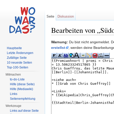
Seite
Diskussion
Bearbeiten von „Südo
Wechseln zu:
Navigation
,
Suche
Warnung:
Du bist nicht angemeldet. De
erstellst
, werden deine Bearbeitun
Hauptseite
Letzte Änderungen
Zufällige Seite
10 neueste Seiten
Top-100-Seiten
Mitmachen
to-do-Liste
Hilfe (diese Seite)
Hilfe (Mediawiki)
Links
Seitenempfehlung
Werkzeuge
Links auf diese Seite