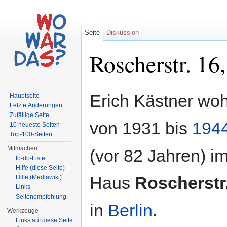
Seite
Diskussion
Roscherstr. 16
Wechseln zu:
Navigation
,
Suche
Erich Kästner wo
Hauptseite
Letzte Änderungen
Zufällige Seite
von 1931 bis
194
10 neueste Seiten
Top-100-Seiten
Mitmachen
(vor 82 Jahren) i
to-do-Liste
Hilfe (diese Seite)
Haus
Roscherstr
Hilfe (Mediawiki)
Links
Seitenempfehlung
in
Berlin
.
Werkzeuge
Links auf diese Seite