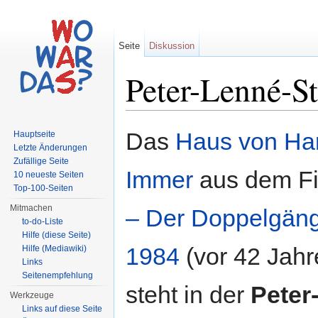
Seite
Diskussion
Peter-Lenné-St
Wechseln zu:
Navigation
,
Suche
Das
Haus von Ha
Hauptseite
Letzte Änderungen
Zufällige Seite
Immer
aus dem Fi
10 neueste Seiten
Top-100-Seiten
Mitmachen
– Der Doppelgän
to-do-Liste
Hilfe (diese Seite)
1984
(vor 42 Jahr
Hilfe (Mediawiki)
Links
Seitenempfehlung
steht in der
Peter
Werkzeuge
Links auf diese Seite