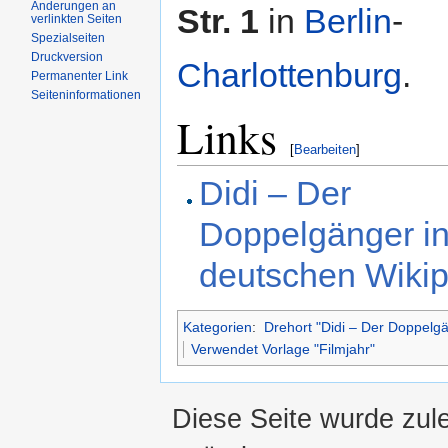
Änderungen an
Str. 1
in
Berlin
-
verlinkten Seiten
Spezialseiten
Druckversion
Charlottenburg
.
Permanenter Link
Seiteninformationen
Links
[
Bearbeiten
]
Didi – Der
Doppelgänger in
deutschen Wiki
Kategorien
:
Drehort "Didi – Der Doppelg
Verwendet Vorlage "Filmjahr"
Diese Seite wurde zul