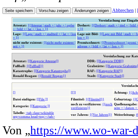
Abbrechen
|
Vereinfachung zur Einga
Attentat:
{{Attentat | stadt = | jahr = | opfer
Drehort:
{{Drehort | stadt = | titel = | bild =
= | bild = | lat = | lon = }}
= }}
Lage:
{{Lage | stadt = | stadtteil = | lat = | lon
Lage mit Bild:
{{Lage mit Bild | stadt = | bi
= }}
lon = }}
nicht mehr existent:
{{nicht mehr existent |
Promiwohnort:
{{Promiwohnort | promi = 
seit = }}
adresse = | bild = | lat = | lon = }}
Vereinfachung zur Kat
Attentat:
[[Kategorie:Attentat]]
DDR:
[[Kategorie:DDR]]
Fußball:
{{Fußball}}
Grabstätte:
[[Kategorie:Grabstätte
Katastrophe:
[[Kategorie:Katastrophe]]
RAF:
[[Kategorie:RAF]]
Ronald Reagan:
{{Ronald Reagan}}
Stadt:
[[Kategorie:Stadt]]
Vereinfach
[]
[[]]
Achtung:
{{Ach
Datei einfügen:
[[File:]]
Filmtitel:
{{Filmtitel|}}
Geburtstag:
{{G
noch zu verifizieren:
{{noch
Quellenangabe:
Kategorie:
[[Kategorie:]]
verifizieren}}
seite = | datum =
Tabelle:
<tab class=wikitable
vor Jahren:
{{Vor Jahren|}}
Weiterleitung:
#
sep=comma head=top></tab>
Von „
https://www.wo-war-d