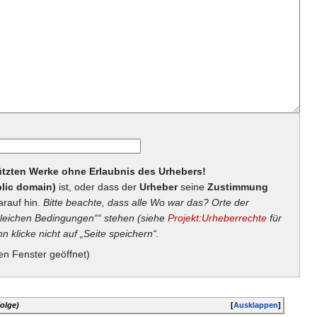
hützten Werke ohne Erlaubnis des Urhebers!
lic domain)
ist, oder dass der
Urheber
seine
Zustimmung
arauf hin.
Bitte beachte, dass alle Wo war das? Orte der
eichen Bedingungen““ stehen (siehe
Projekt:Urheberrechte
für
n klicke nicht auf „Seite speichern“.
en Fenster geöffnet)
olge)
[
Ausklappen
]