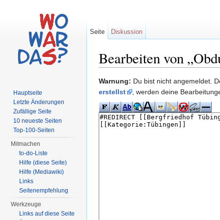
Seite
Diskussion
Bearbeiten von „Obdu
Wechseln zu:
Navigation
,
Suche
Warnung:
Du bist nicht angemeldet. De
erstellst
, werden deine Bearbeitun
Hauptseite
Letzte Änderungen
Zufällige Seite
10 neueste Seiten
Top-100-Seiten
Mitmachen
to-do-Liste
Hilfe (diese Seite)
Hilfe (Mediawiki)
Links
Seitenempfehlung
Werkzeuge
Links auf diese Seite