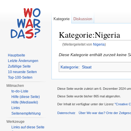
Kategorie
Diskussion
Kategorie:Nigeria
(Weitergeleitet von
Nigeria
)
Wechseln zu:
Navigation
,
Suche
Diese Kategorie enthält zurzeit keine 
Hauptseite
Letzte Änderungen
Zufällige Seite
Kategorie
:
Staat
10 neueste Seiten
Top-100-Seiten
Mitmachen
Diese Seite wurde zuletzt am 6. Dezember 2024 um
to-do-Liste
Diese Seite wurde bisher 865 mal abgerufen.
Hilfe (diese Seite)
Hilfe (Mediawiki)
Der Inhalt ist verfügbar unter der Lizenz
''Creative
Links
Datenschutz
Über Wo war das? Orte der Zeitgesc
Seitenempfehlung
Werkzeuge
Links auf diese Seite