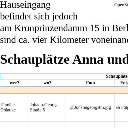
Hauseingang
OpenSt
befindet sich jedoch
am
Kronprinzendamm 15
in
Berl
sind ca. vier Kilometer voneinand
Schauplätze Anna und
Schauplätz
wer?
wo?
Foto
Fol
Familie
Johann-Georg-
ab Fol
Polauke
Straße 5