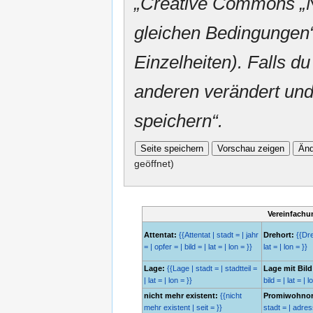
„
Creative Commons
„
gleichen Bedingungen“
Einzelheiten). Falls du
anderen verändert und v
speichern“.
geöffnet)
Vereinfachu
Attentat:
{{Attentat | stadt = | jahr
Drehort:
{{Dreh
= | opfer = | bild = | lat = | lon = }}
lat = | lon = }}
Lage:
{{Lage | stadt = | stadtteil =
Lage mit Bild
| lat = | lon = }}
bild = | lat = | l
nicht mehr existent:
{{nicht
Promiwohnor
mehr existent | seit = }}
stadt = | adresse