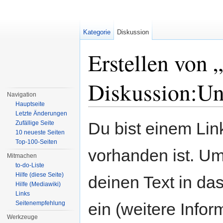
Kategorie
Diskussion
Erstellen von 
Diskussion:Un
Navigation
Hauptseite
Wechseln zu:
Navigation
,
Suche
Letzte Änderungen
Du bist einem Link
Zufällige Seite
10 neueste Seiten
Top-100-Seiten
vorhanden ist. Um
Mitmachen
to-do-Liste
Hilfe (diese Seite)
deinen Text in da
Hilfe (Mediawiki)
Links
Seitenempfehlung
ein (weitere Info
Werkzeuge