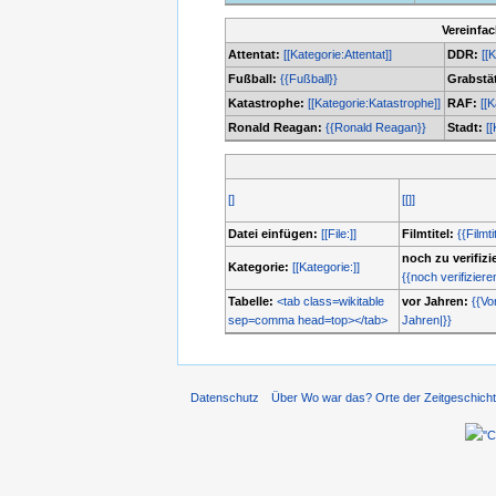
Vereinfa
Attentat:
[[Kategorie:Attentat]]
DDR:
[[
Fußball:
{{Fußball}}
Grabstät
Katastrophe:
[[Kategorie:Katastrophe]]
RAF:
[[
Ronald Reagan:
{{Ronald Reagan}}
Stadt:
[[
[]
[[]]
Datei einfügen:
[[File:]]
Filmtitel:
{{Filmti
noch zu verifizi
Kategorie:
[[Kategorie:]]
{{noch verifiziere
Tabelle:
<tab class=wikitable
vor Jahren:
{{Vo
sep=comma head=top></tab>
Jahren|}}
Datenschutz
Über Wo war das? Orte der Zeitgeschich