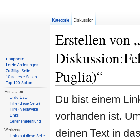
Kategorie
Diskussion
Erstellen von 
Diskussion:Feh
Hauptseite
Letzte Änderungen
Puglia)“
Zufällige Seite
10 neueste Seiten
Top-100-Seiten
Wechseln zu:
Navigation
,
Suche
Mitmachen
Du bist einem Link
to-do-Liste
Hilfe (diese Seite)
Hilfe (Mediawiki)
vorhanden ist. Um
Links
Seitenempfehlung
deinen Text in da
Werkzeuge
Links auf diese Seite