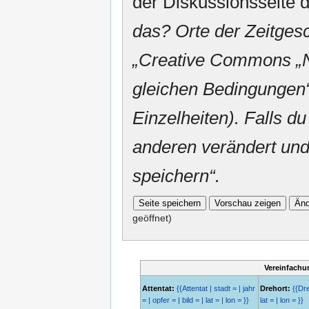
der Diskussionsseite d
das? Orte der Zeitgesc
„
Creative Commons
„
gleichen Bedingungen“
Einzelheiten). Falls du
anderen verändert und v
speichern“.
geöffnet)
Vereinfachu
Attentat:
{{Attentat | stadt = | jahr
Drehort:
{{Dreh
= | opfer = | bild = | lat = | lon = }}
lat = | lon = }}