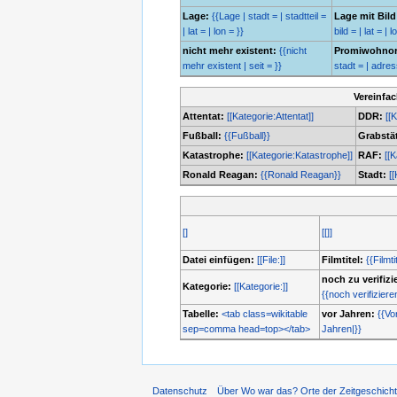
Lage:
{{Lage | stadt = | stadtteil =
Lage mit Bild
| lat = | lon = }}
bild = | lat = | l
nicht mehr existent:
{{nicht
Promiwohnor
mehr existent | seit = }}
stadt = | adresse
Vereinfa
Attentat:
[[Kategorie:Attentat]]
DDR:
[[
Fußball:
{{Fußball}}
Grabstät
Katastrophe:
[[Kategorie:Katastrophe]]
RAF:
[[
Ronald Reagan:
{{Ronald Reagan}}
Stadt:
[[
[]
[[]]
Datei einfügen:
[[File:]]
Filmtitel:
{{Filmti
noch zu verifizi
Kategorie:
[[Kategorie:]]
{{noch verifiziere
Tabelle:
<tab class=wikitable
vor Jahren:
{{Vo
sep=comma head=top></tab>
Jahren|}}
Datenschutz
Über Wo war das? Orte der Zeitgeschich