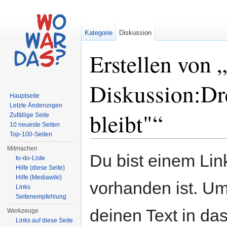
Kategorie
Diskussion
Erstellen von 
Diskussion:Dre
Hauptseite
Letzte Änderungen
bleibt"“
Zufällige Seite
10 neueste Seiten
Top-100-Seiten
Wechseln zu:
Navigation
,
Suche
Mitmachen
Du bist einem Link
to-do-Liste
Hilfe (diese Seite)
Hilfe (Mediawiki)
vorhanden ist. Um
Links
Seitenempfehlung
deinen Text in da
Werkzeuge
Links auf diese Seite