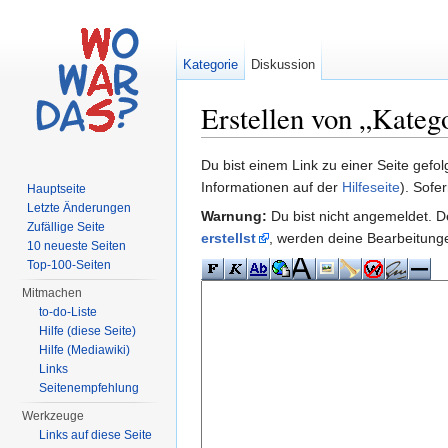
Kategorie
Diskussion
Erstellen von „Kateg
Wechseln zu:
Navigation
,
Suche
Du bist einem Link zu einer Seite gefo
Informationen auf der
Hilfeseite
). Sofe
Hauptseite
Letzte Änderungen
Warnung:
Du bist nicht angemeldet. De
Zufällige Seite
erstellst
, werden deine Bearbeitun
10 neueste Seiten
Top-100-Seiten
Mitmachen
to-do-Liste
Hilfe (diese Seite)
Hilfe (Mediawiki)
Links
Seitenempfehlung
Werkzeuge
Links auf diese Seite