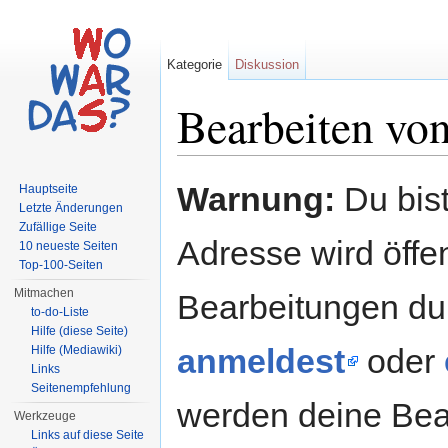
Kategorie
Diskussion
Bearbeiten vo
Wechseln zu:
Navigation
,
Suche
Warnung:
Du bist
Hauptseite
Letzte Änderungen
Zufällige Seite
Adresse wird öffent
10 neueste Seiten
Top-100-Seiten
Mitmachen
Bearbeitungen du
to-do-Liste
Hilfe (diese Seite)
anmeldest
oder
Hilfe (Mediawiki)
Links
Seitenempfehlung
werden deine Be
Werkzeuge
Links auf diese Seite