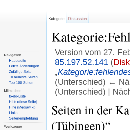
Kategorie
Diskussion
Kategorie:Feh
Version vom 27. Fe
Navigation
85.197.52.141
(
Disk
Hauptseite
Letzte Änderungen
„
Kategorie:fehlendes
Zufällige Seite
10 neueste Seiten
(Unterschied) ← Näc
Top-100-Seiten
(Unterschied) | Näc
Mitmachen
to-do-Liste
Wechseln zu:
Navigation
,
Suche
Hilfe (diese Seite)
Seiten in der K
Hilfe (Mediawiki)
Links
Seitenempfehlung
(Tübingen)“
Werkzeuge