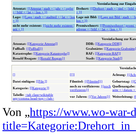
Vereinfachung zur Einga
Attentat:
{{Attentat | stadt = | jahr = | opfer
Drehort:
{{Drehort | stadt = | titel = | bild =
= | bild = | lat = | lon = }}
= }}
Lage:
{{Lage | stadt = | stadtteil = | lat = | lon
Lage mit Bild:
{{Lage mit Bild | stadt = | bi
= }}
lon = }}
nicht mehr existent:
{{nicht mehr existent |
Promiwohnort:
{{Promiwohnort | promi = 
seit = }}
adresse = | bild = | lat = | lon = }}
Vereinfachung zur Kat
Attentat:
[[Kategorie:Attentat]]
DDR:
[[Kategorie:DDR]]
Fußball:
{{Fußball}}
Grabstätte:
[[Kategorie:Grabstätte
Katastrophe:
[[Kategorie:Katastrophe]]
RAF:
[[Kategorie:RAF]]
Ronald Reagan:
{{Ronald Reagan}}
Stadt:
[[Kategorie:Stadt]]
Vereinfach
[]
[[]]
Achtung:
{{Ach
Datei einfügen:
[[File:]]
Filmtitel:
{{Filmtitel|}}
Geburtstag:
{{G
noch zu verifizieren:
{{noch
Quellenangabe:
Kategorie:
[[Kategorie:]]
verifizieren}}
seite = | datum =
Tabelle:
<tab class=wikitable
vor Jahren:
{{Vor Jahren|}}
Weiterleitung:
#
sep=comma head=top></tab>
Von „
https://www.wo-war-d
title=Kategorie:Drehort_in