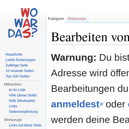
Kategorie
Diskussion
Bearbeiten von
Wechseln zu:
Navigation
,
Suche
Warnung:
Du bist
Hauptseite
Letzte Änderungen
Zufällige Seite
Adresse wird öffent
10 neueste Seiten
Top-100-Seiten
Mitmachen
Bearbeitungen du
to-do-Liste
Hilfe (diese Seite)
anmeldest
oder
Hilfe (Mediawiki)
Links
Seitenempfehlung
werden deine Be
Werkzeuge
Links auf diese Seite