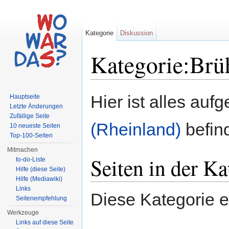
Kategorie
Diskussion
Kategorie:Brü
Wechseln zu:
Navigation
,
Suche
Hier ist alles aufg
Hauptseite
Letzte Änderungen
Zufällige Seite
(Rheinland)
befind
10 neueste Seiten
Top-100-Seiten
Mitmachen
Seiten in der K
to-do-Liste
Hilfe (diese Seite)
Hilfe (Mediawiki)
Links
Diese Kategorie e
Seitenempfehlung
Werkzeuge
Links auf diese Seite