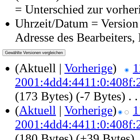
= Unterschied zur vorher
Uhrzeit/Datum = Version 
Adresse des Bearbeiters
(Aktuell |
Vorherige
)
1
2001:4dd4:4411:0:408f:
(173 Bytes)
(-7 Bytes)
‎
. .
(
Aktuell
|
Vorherige
)
1
2001:4dd4:4411:0:408f:
(180 Bytes)
(+39 Bytes)
‎