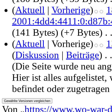
(
Aktuell
|
Vorherige
)
1
2001:4dd4:4411:0:d87b:
(141 Bytes)
(+7 Bytes)
‎
. 
(
Aktuell
| Vorherige)
1
(
Diskussion
|
Beiträge
)
‎
. 
(Die Seite wurde neu ang
Hier ist alles aufgelistet,
befindet oder zugetragen
Von „
https://www.wo-war-d