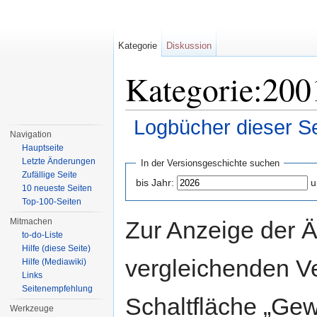
Kategorie
Diskussion
Kategorie:200
Logbücher dieser Se
Navigation
Wechseln zu:
Navigation
,
Suche
Hauptseite
Letzte Änderungen
In der Versionsgeschichte suchen
Zufällige Seite
bis Jahr:
u
10 neueste Seiten
Top-100-Seiten
Zur Anzeige der 
Mitmachen
to-do-Liste
Hilfe (diese Seite)
vergleichenden V
Hilfe (Mediawiki)
Links
Seitenempfehlung
Schaltfläche „Gew
Werkzeuge