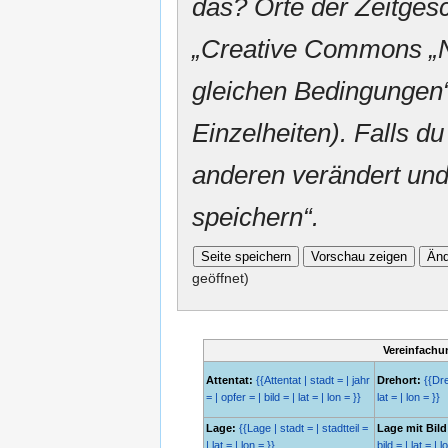
das? Orte der Zeitgesc
„
Creative Commons
„
gleichen Bedingungen“
Einzelheiten). Falls du
anderen verändert und v
speichern“.
geöffnet)
Vereinfachu
Attentat:
{{Attentat | stadt = | jahr
Drehort:
{{Dreh
= | opfer = | bild = | lat = | lon = }}
lat = | lon = }}
Lage:
{{Lage | stadt = | stadtteil =
Lage mit Bild
| lat = | lon = }}
bild = | lat = | l