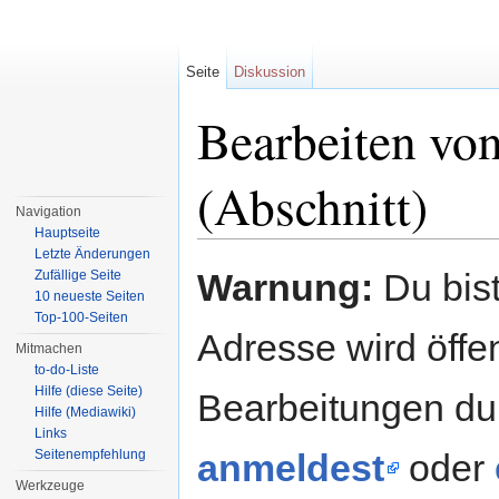
Seite
Diskussion
Bearbeiten von
(Abschnitt)
Navigation
Hauptseite
Wechseln zu:
Navigation
,
Suche
Letzte Änderungen
Warnung:
Du bist
Zufällige Seite
10 neueste Seiten
Top-100-Seiten
Adresse wird öffent
Mitmachen
to-do-Liste
Hilfe (diese Seite)
Bearbeitungen du
Hilfe (Mediawiki)
Links
Seitenempfehlung
anmeldest
oder
Werkzeuge