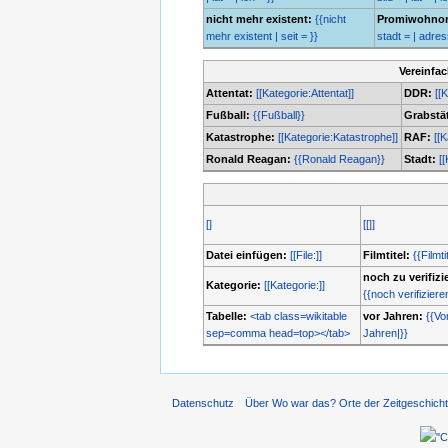
nicht mehr existent:
{{nicht
Promiwohnor
mehr existent | seit = }}
stadt = | adresse
Vereinfa
Attentat:
[[Kategorie:Attentat]]
DDR:
[[
Fußball:
{{Fußball}}
Grabstät
Katastrophe:
[[Kategorie:Katastrophe]]
RAF:
[[
Ronald Reagan:
{{Ronald Reagan}}
Stadt:
[[
[]
[[]]
Datei einfügen:
[[File:]]
Filmtitel:
{{Filmti
noch zu verifizi
Kategorie:
[[Kategorie:]]
{{noch verifiziere
Tabelle:
<tab class=wikitable
vor Jahren:
{{Vo
sep=comma head=top></tab>
Jahren|}}
Datenschutz
Über Wo war das? Orte der Zeitgeschich