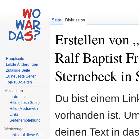
Seite
Diskussion
Erstellen von
Ralf Baptist F
Hauptseite
Letzte Änderungen
Sternebeck in
Zufällige Seite
10 neueste Seiten
Top-100-Seiten
Wechseln zu:
Navigation
,
Suche
Mitmachen
Du bist einem Link
to-do-Liste
Hilfe (diese Seite)
Hilfe (Mediawiki)
vorhanden ist. Um
Links
Seitenempfehlung
deinen Text in da
Werkzeuge
Links auf diese Seite