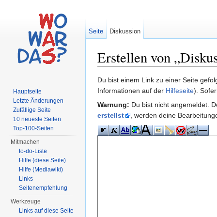
Seite
Diskussion
Erstellen von „Disku
Wechseln zu:
Navigation
,
Suche
Du bist einem Link zu einer Seite gefo
Informationen auf der
Hilfeseite
). Sofe
Hauptseite
Letzte Änderungen
Warnung:
Du bist nicht angemeldet. De
Zufällige Seite
erstellst
, werden deine Bearbeitun
10 neueste Seiten
Top-100-Seiten
Mitmachen
to-do-Liste
Hilfe (diese Seite)
Hilfe (Mediawiki)
Links
Seitenempfehlung
Werkzeuge
Links auf diese Seite