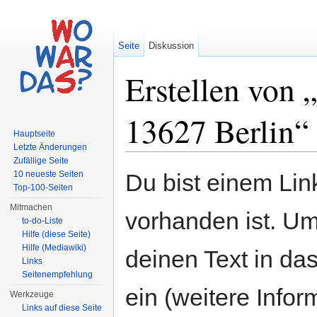
Seite
Diskussion
Erstellen von
13627 Berlin“
Hauptseite
Letzte Änderungen
Wechseln zu:
Navigation
,
Suche
Zufällige Seite
10 neueste Seiten
Du bist einem Link
Top-100-Seiten
Mitmachen
vorhanden ist. Um
to-do-Liste
Hilfe (diese Seite)
Hilfe (Mediawiki)
deinen Text in da
Links
Seitenempfehlung
ein (weitere Info
Werkzeuge
Links auf diese Seite