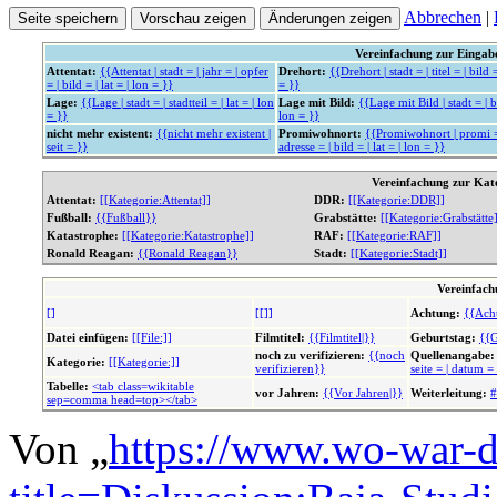
Abbrechen
|
Vereinfachung zur Einga
Attentat:
{{Attentat | stadt = | jahr = | opfer
Drehort:
{{Drehort | stadt = | titel = | bild =
= | bild = | lat = | lon = }}
= }}
Lage:
{{Lage | stadt = | stadtteil = | lat = | lon
Lage mit Bild:
{{Lage mit Bild | stadt = | bi
= }}
lon = }}
nicht mehr existent:
{{nicht mehr existent |
Promiwohnort:
{{Promiwohnort | promi = 
seit = }}
adresse = | bild = | lat = | lon = }}
Vereinfachung zur Kat
Attentat:
[[Kategorie:Attentat]]
DDR:
[[Kategorie:DDR]]
Fußball:
{{Fußball}}
Grabstätte:
[[Kategorie:Grabstätte
Katastrophe:
[[Kategorie:Katastrophe]]
RAF:
[[Kategorie:RAF]]
Ronald Reagan:
{{Ronald Reagan}}
Stadt:
[[Kategorie:Stadt]]
Vereinfach
[]
[[]]
Achtung:
{{Ach
Datei einfügen:
[[File:]]
Filmtitel:
{{Filmtitel|}}
Geburtstag:
{{G
noch zu verifizieren:
{{noch
Quellenangabe:
Kategorie:
[[Kategorie:]]
verifizieren}}
seite = | datum =
Tabelle:
<tab class=wikitable
vor Jahren:
{{Vor Jahren|}}
Weiterleitung:
#
sep=comma head=top></tab>
Von „
https://www.wo-war-d