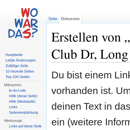
Seite
Diskussion
Erstellen von
Club Dr, Long
Hauptseite
Letzte Änderungen
Wechseln zu:
Navigation
,
Suche
Zufällige Seite
10 neueste Seiten
Du bist einem Link
Top-100-Seiten
Mitmachen
vorhanden ist. Um
to-do-Liste
Hilfe (diese Seite)
Hilfe (Mediawiki)
deinen Text in da
Links
Seitenempfehlung
ein (weitere Info
Werkzeuge
Links auf diese Seite