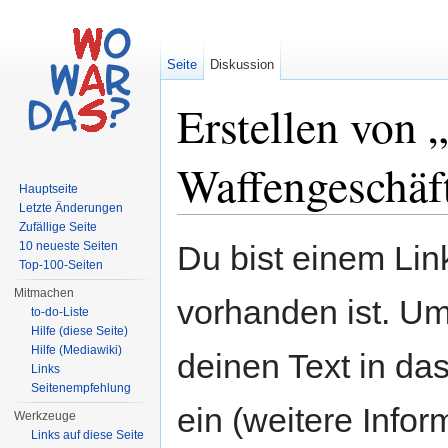
Seite
Diskussion
Erstellen von 
Waffengeschäft
Hauptseite
Letzte Änderungen
Wechseln zu:
Navigation
,
Suche
Zufällige Seite
10 neueste Seiten
Du bist einem Link
Top-100-Seiten
Mitmachen
vorhanden ist. Um
to-do-Liste
Hilfe (diese Seite)
Hilfe (Mediawiki)
deinen Text in da
Links
Seitenempfehlung
ein (weitere Info
Werkzeuge
Links auf diese Seite