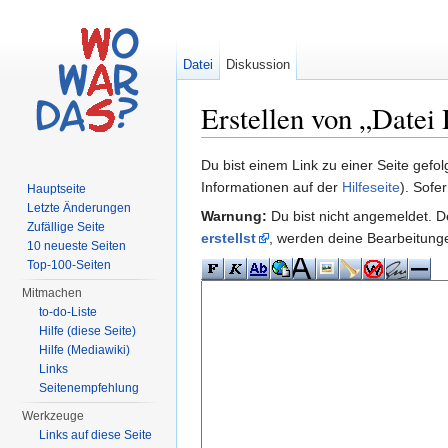
Datei
Diskussion
Erstellen von „Datei
Wechseln zu:
Navigation
,
Suche
Du bist einem Link zu einer Seite gefo
Informationen auf der
Hilfeseite
). Sofe
Hauptseite
Letzte Änderungen
Warnung:
Du bist nicht angemeldet. De
Zufällige Seite
erstellst
, werden deine Bearbeitun
10 neueste Seiten
Top-100-Seiten
Mitmachen
to-do-Liste
Hilfe (diese Seite)
Hilfe (Mediawiki)
Links
Seitenempfehlung
Werkzeuge
Links auf diese Seite