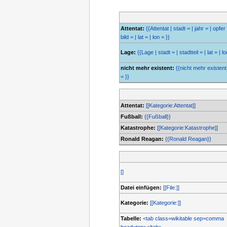
Attentat:
{{Attentat | stadt = | jahr = | opfer 
bild = | lat = | lon = }}
Lage:
{{Lage | stadt = | stadtteil = | lat = | lo
nicht mehr existent:
{{nicht mehr existent 
= }}
Attentat:
[[Kategorie:Attentat]]
Fußball:
{{Fußball}}
Katastrophe:
[[Kategorie:Katastrophe]]
Ronald Reagan:
{{Ronald Reagan}}
[]
Datei einfügen:
[[File:]]
Kategorie:
[[Kategorie:]]
Tabelle:
<tab class=wikitable sep=comma