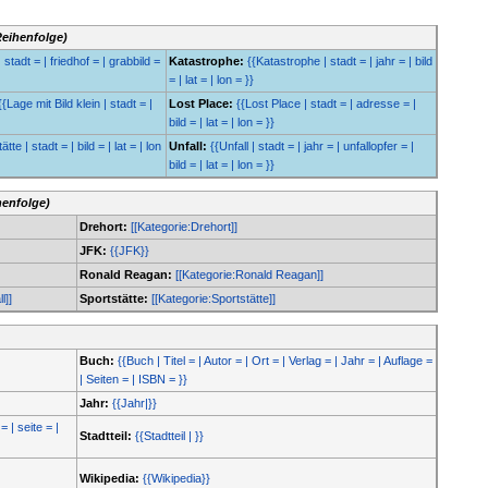
Reihenfolge)
 stadt = | friedhof = | grabbild =
Katastrophe:
{{Katastrophe | stadt = | jahr = | bild
= | lat = | lon = }}
{{Lage mit Bild klein | stadt = |
Lost Place:
{{Lost Place | stadt = | adresse = |
bild = | lat = | lon = }}
tte | stadt = | bild = | lat = | lon
Unfall:
{{Unfall | stadt = | jahr = | unfallopfer = |
bild = | lat = | lon = }}
henfolge)
Drehort:
[[Kategorie:Drehort]]
JFK:
{{JFK}}
Ronald Reagan:
[[Kategorie:Ronald Reagan]]
l]]
Sportstätte:
[[Kategorie:Sportstätte]]
Buch:
{{Buch | Titel = | Autor = | Ort = | Verlag = | Jahr = | Auflage =
| Seiten = | ISBN = }}
Jahr:
{{Jahr|}}
= | seite = |
Stadtteil:
{{Stadtteil | }}
Wikipedia:
{{Wikipedia}}