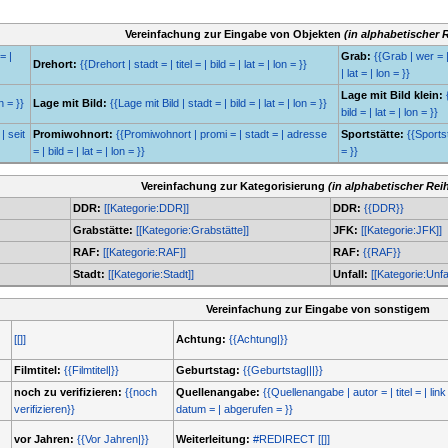
Vereinfachung zur Eingabe von Objekten
(in alphabetischer 
= |
Grab:
{{Grab | wer = |
Drehort:
{{Drehort | stadt = | titel = | bild = | lat = | lon = }}
| lat = | lon = }}
Lage mit Bild klein:
n = }}
Lage mit Bild:
{{Lage mit Bild | stadt = | bild = | lat = | lon = }}
bild = | lat = | lon = }}
| seit
Promiwohnort:
{{Promiwohnort | promi = | stadt = | adresse
Sportstätte:
{{Sportstä
= | bild = | lat = | lon = }}
= }}
Vereinfachung zur Kategorisierung
(in alphabetischer Rei
DDR:
[[Kategorie:DDR]]
DDR:
{{DDR}}
Grabstätte:
[[Kategorie:Grabstätte]]
JFK:
[[Kategorie:JFK]]
RAF:
[[Kategorie:RAF]]
RAF:
{{RAF}}
Stadt:
[[Kategorie:Stadt]]
Unfall:
[[Kategorie:Unfal
Vereinfachung zur Eingabe von sonstigem
[[]]
Achtung:
{{Achtung|}}
Filmtitel:
{{Filmtitel|}}
Geburtstag:
{{Geburtstag|||}}
noch zu verifizieren:
{{noch
Quellenangabe:
{{Quellenangabe | autor = | titel = | link 
verifizieren}}
datum = | abgerufen = }}
vor Jahren:
{{Vor Jahren|}}
Weiterleitung:
#REDIRECT [[]]