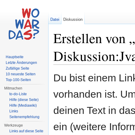
Datei
Diskussion
Erstellen von 
Diskussion:Jva
Hauptseite
Letzte Änderungen
Wechseln zu:
Navigation
,
Suche
Zufällige Seite
10 neueste Seiten
Du bist einem Link
Top-100-Seiten
Mitmachen
vorhanden ist. Um
to-do-Liste
Hilfe (diese Seite)
Hilfe (Mediawiki)
deinen Text in da
Links
Seitenempfehlung
ein (weitere Info
Werkzeuge
Links auf diese Seite