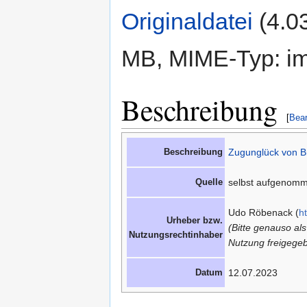
Originaldatei
‎
(4.0
MB, MIME-Typ: im
Beschreibung
[
Bear
Beschreibung
Zugunglück von B
Quelle
selbst aufgenom
Udo Röbenack (
h
Urheber bzw.
(Bitte genauso al
Nutzungsrechtinhaber
Nutzung freigegeb
Datum
12.07.2023