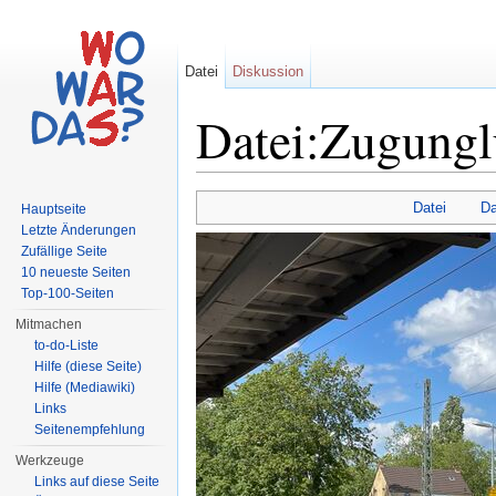
Datei
Diskussion
Datei:Zugungl
Wechseln zu:
Navigation
,
Suche
Datei
Da
Hauptseite
Letzte Änderungen
Zufällige Seite
10 neueste Seiten
Top-100-Seiten
Mitmachen
to-do-Liste
Hilfe (diese Seite)
Hilfe (Mediawiki)
Links
Seitenempfehlung
Werkzeuge
Links auf diese Seite