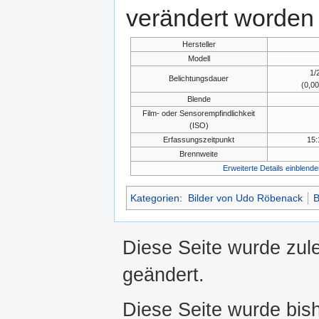
verändert worden 
Hersteller
Modell
1/
Belichtungsdauer
(0,0
Blende
Film- oder Sensorempfindlichkeit
(ISO)
Erfassungszeitpunkt
15:
Brennweite
Erweiterte Details einblende
Kategorien
:
Bilder von Udo Röbenack
B
Diese Seite wurde zule
geändert.
Diese Seite wurde bis