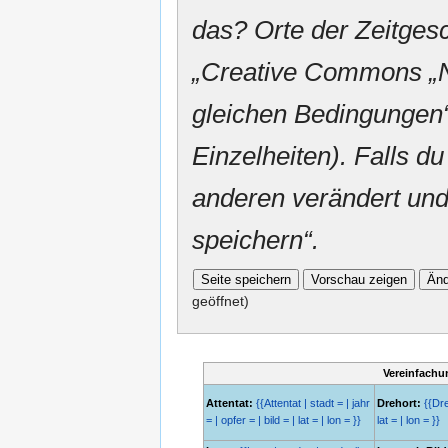
das? Orte der Zeitgesc
„
Creative Commons
„
gleichen Bedingungen“
Einzelheiten). Falls du
anderen verändert und v
speichern“.
geöffnet)
Vereinfachu
Attentat:
{{Attentat | stadt = | jahr
Drehort:
{{Dreh
= | opfer = | bild = | lat = | lon = }}
lat = | lon = }}