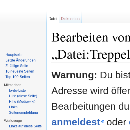
Datei
Diskussion
Bearbeiten vo
„Datei:Treppel
Hauptseite
Letzte Änderungen
Wechseln zu:
Navigation
,
Suche
Zufällige Seite
10 neueste Seiten
Warnung:
Du bist
Top-100-Seiten
Mitmachen
Adresse wird öffent
to-do-Liste
Hilfe (diese Seite)
Hilfe (Mediawiki)
Bearbeitungen du
Links
Seitenempfehlung
anmeldest
oder
Werkzeuge
Links auf diese Seite