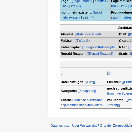
Lage:
{{Lage | stadt = | stadtteil =
Lage mit Bild
| lat = | lon = }}
bild = | lat = | l
nicht mehr existent:
{{nicht
Promiwohnor
mehr existent | seit = }}
stadt = | adresse
Vereinfa
Attentat:
[[Kategorie:Attentat]]
DDR:
[[
Fußball:
{{Fußball}}
Grabstät
Katastrophe:
[[Kategorie:Katastrophe]]
RAF:
[[
Ronald Reagan:
{{Ronald Reagan}}
Stadt:
[[
[]
[[]]
Datei einfügen:
[[File:]]
Filmtitel:
{{Filmti
noch zu verifizi
Kategorie:
[[Kategorie:]]
{{noch verifiziere
Tabelle:
<tab class=wikitable
vor Jahren:
{{Vo
sep=comma head=top></tab>
Jahren|}}
Datenschutz
Über Wo war das? Orte der Zeitgeschich