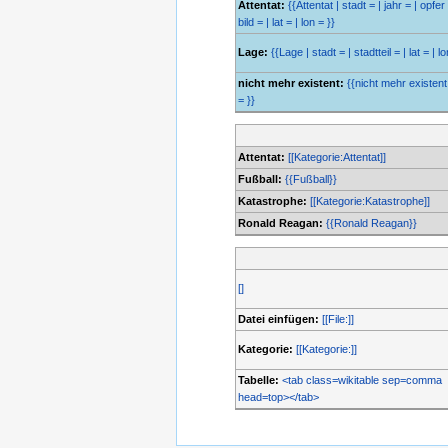
Attentat:
{{Attentat | stadt = | jahr = | opfer 
bild = | lat = | lon = }}
Lage:
{{Lage | stadt = | stadtteil = | lat = | lo
nicht mehr existent:
{{nicht mehr existent 
= }}
Attentat:
[[Kategorie:Attentat]]
Fußball:
{{Fußball}}
Katastrophe:
[[Kategorie:Katastrophe]]
Ronald Reagan:
{{Ronald Reagan}}
[]
Datei einfügen:
[[File:]]
Kategorie:
[[Kategorie:]]
Tabelle:
<tab class=wikitable sep=comma
head=top></tab>