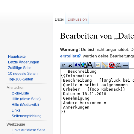
Datei
Diskussion
Bearbeiten von „Date
Wechseln zu:
Navigation
,
Suche
Warnung:
Du bist nicht angemeldet. De
erstellst
, werden deine Bearbeitun
Hauptseite
Letzte Änderungen
Zufällige Seite
10 neueste Seiten
Top-100-Seiten
Mitmachen
to-do-Liste
Hilfe (diese Seite)
Hilfe (Mediawiki)
Links
Seitenempfehlung
Werkzeuge
Links auf diese Seite