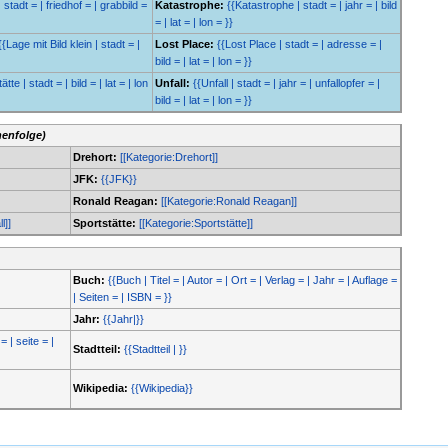
 stadt = | friedhof = | grabbild =
Katastrophe:
{{Katastrophe | stadt = | jahr = | bild
= | lat = | lon = }}
{{Lage mit Bild klein | stadt = |
Lost Place:
{{Lost Place | stadt = | adresse = |
bild = | lat = | lon = }}
tte | stadt = | bild = | lat = | lon
Unfall:
{{Unfall | stadt = | jahr = | unfallopfer = |
bild = | lat = | lon = }}
henfolge)
Drehort:
[[Kategorie:Drehort]]
JFK:
{{JFK}}
Ronald Reagan:
[[Kategorie:Ronald Reagan]]
l]]
Sportstätte:
[[Kategorie:Sportstätte]]
Buch:
{{Buch | Titel = | Autor = | Ort = | Verlag = | Jahr = | Auflage =
| Seiten = | ISBN = }}
Jahr:
{{Jahr|}}
= | seite = |
Stadtteil:
{{Stadtteil | }}
Wikipedia:
{{Wikipedia}}