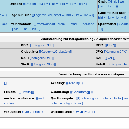
= |
Grab:
{{Grab | wer = |
Drehort:
{{Drehort | stadt = | titel = | bild = | lat = | lon = }}
| lat = | lon = }}
Lage mit Bild klein:
n = }}
Lage mit Bild:
{{Lage mit Bild | stadt = | bild = | lat = | lon = }}
bild = | lat = | lon = }}
| seit
Promiwohnort:
{{Promiwohnort | promi = | stadt = | adresse
Sportstätte:
{{Sportstä
= | bild = | lat = | lon = }}
= }}
Vereinfachung zur Kategorisierung
(in alphabetischer Rei
DDR:
[[Kategorie:DDR]]
DDR:
{{DDR}}
Grabstätte:
[[Kategorie:Grabstätte]]
JFK:
[[Kategorie:JFK]]
RAF:
[[Kategorie:RAF]]
RAF:
{{RAF}}
Stadt:
[[Kategorie:Stadt]]
Unfall:
[[Kategorie:Unfal
Vereinfachung zur Eingabe von sonstigem
[[]]
Achtung:
{{Achtung|}}
Filmtitel:
{{Filmtitel|}}
Geburtstag:
{{Geburtstag|||}}
noch zu verifizieren:
{{noch
Quellenangabe:
{{Quellenangabe | autor = | titel = | link 
verifizieren}}
datum = | abgerufen = }}
vor Jahren:
{{Vor Jahren|}}
Weiterleitung:
#REDIRECT [[]]