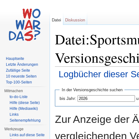
Datei
Diskussion
Datei:Sportsm
Versionsgesch
Hauptseite
Letzte Änderungen
Zufällige Seite
Logbücher dieser Se
10 neueste Seiten
Wechseln zu:
Navigation
,
Suche
Top-100-Seiten
In der Versionsgeschichte suchen
Mitmachen
to-do-Liste
bis Jahr:
u
Hilfe (diese Seite)
Hilfe (Mediawiki)
Links
Zur Anzeige der 
Seitenempfehlung
Werkzeuge
vergleichenden V
Links auf diese Seite