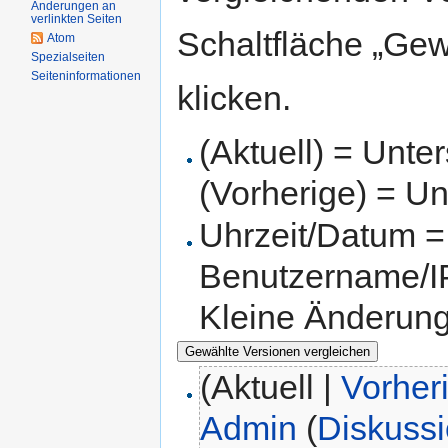
Änderungen an
verlinkten Seiten
Schaltfläche „Gew
Atom
Spezialseiten
Seiteninformationen
klicken.
(Aktuell) = Unte
(Vorherige) = Un
Uhrzeit/Datum = 
Benutzername/IP
Kleine Änderun
(Aktuell |
Vorher
Admin
(
Diskuss