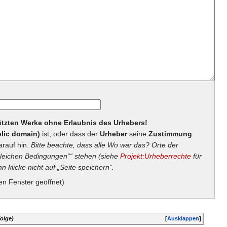
hützten Werke ohne Erlaubnis des Urhebers!
lic domain)
ist, oder dass der
Urheber
seine
Zustimmung
arauf hin.
Bitte beachte, dass alle Wo war das? Orte der
eichen Bedingungen““ stehen (siehe
Projekt:Urheberrechte
für
n klicke nicht auf „Seite speichern“.
en Fenster geöffnet)
olge)
[
Ausklappen
]