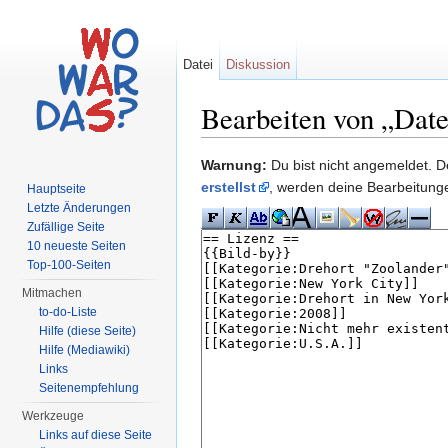
Datei
Diskussion
Bearbeiten von „Dat
Wechseln zu:
Navigation
,
Suche
Warnung:
Du bist nicht angemeldet. De
erstellst
, werden deine Bearbeitun
Hauptseite
Letzte Änderungen
Zufällige Seite
10 neueste Seiten
Top-100-Seiten
Mitmachen
to-do-Liste
Hilfe (diese Seite)
Hilfe (Mediawiki)
Links
Seitenempfehlung
Werkzeuge
Links auf diese Seite