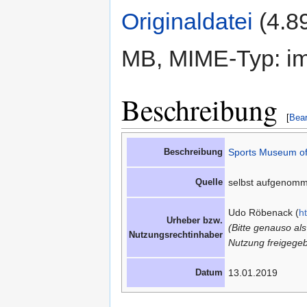
Originaldatei
‎
(4.8
MB, MIME-Typ: im
Beschreibung
[
Bear
Beschreibung
Sports Museum of
Quelle
selbst aufgenom
Udo Röbenack (
h
Urheber bzw.
(Bitte genauso al
Nutzungsrechtinhaber
Nutzung freigegeb
Datum
13.01.2019