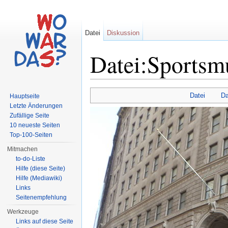
Datei
Diskussion
Datei:Sportsm
Wechseln zu:
Navigation
,
Suche
Datei
Da
Hauptseite
Letzte Änderungen
Zufällige Seite
10 neueste Seiten
Top-100-Seiten
Mitmachen
to-do-Liste
Hilfe (diese Seite)
Hilfe (Mediawiki)
Links
Seitenempfehlung
Werkzeuge
Links auf diese Seite