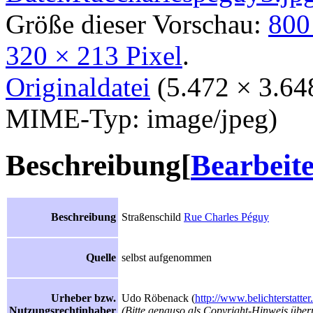
Größe dieser Vorschau:
800
320 × 213 Pixel
.
Originaldatei
‎
(5.472 × 3.64
MIME-Typ: image/jpeg)
Beschreibung
[
Bearbeit
Beschreibung
Straßenschild
Rue Charles Péguy
Quelle
selbst aufgenommen
Urheber bzw.
Udo Röbenack (
http://www.belichterstatter
Nutzungsrechtinhaber
(Bitte genauso als Copyright-Hinweis über