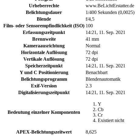
Urheberrechte
www.BeLichtErstatter.de
Belichtungsdauer
1/400 Sekunden (0,0025)
Blende
f/4,5
Film- oder Sensorempfindlichkeit (ISO)
100
Erfassungszeitpunkt
14:21, 11. Sep. 2021
Brennweite
41 mm
Kameraausrichtung
Normal
Horizontale Auflösung
72 dpi
Vertikale Auflösung
72 dpi
Speicherzeitpunkt
14:21, 11. Sep. 2021
Y und C Positionierung
Benachbart
Belichtungsprogramm
Blendenautomatik
Exif-Version
2.3
Digitalisierungszeitpunkt
14:21, 11. Sep. 2021
Y
Cb
Bedeutung einzelner Komponenten
Cr
Existiert nicht
APEX-Belichtungszeitwert
8,625