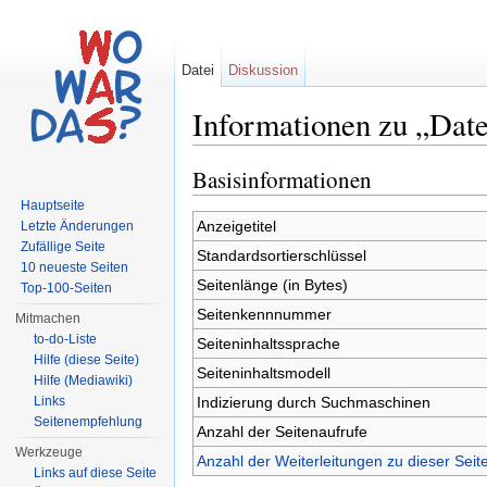
Datei
Diskussion
Informationen zu „Date
Wechseln zu:
Navigation
,
Suche
Basisinformationen
Hauptseite
Anzeigetitel
Letzte Änderungen
Zufällige Seite
Standardsortierschlüssel
10 neueste Seiten
Seitenlänge (in Bytes)
Top-100-Seiten
Seitenkennnummer
Mitmachen
to-do-Liste
Seiteninhaltssprache
Hilfe (diese Seite)
Seiteninhaltsmodell
Hilfe (Mediawiki)
Indizierung durch Suchmaschinen
Links
Seitenempfehlung
Anzahl der Seitenaufrufe
Werkzeuge
Anzahl der Weiterleitungen zu dieser Seit
Links auf diese Seite