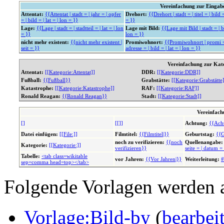
Vereinfachung zur Einga
Attentat:
{{Attentat | stadt = | jahr = | opfer
Drehort:
{{Drehort | stadt = | titel = | bild =
= | bild = | lat = | lon = }}
= }}
Lage:
{{Lage | stadt = | stadtteil = | lat = | lon
Lage mit Bild:
{{Lage mit Bild | stadt = | bi
= }}
lon = }}
nicht mehr existent:
{{nicht mehr existent |
Promiwohnort:
{{Promiwohnort | promi = 
seit = }}
adresse = | bild = | lat = | lon = }}
Vereinfachung zur Kat
Attentat:
[[Kategorie:Attentat]]
DDR:
[[Kategorie:DDR]]
Fußball:
{{Fußball}}
Grabstätte:
[[Kategorie:Grabstätte
Katastrophe:
[[Kategorie:Katastrophe]]
RAF:
[[Kategorie:RAF]]
Ronald Reagan:
{{Ronald Reagan}}
Stadt:
[[Kategorie:Stadt]]
Vereinfach
[]
[[]]
Achtung:
{{Ach
Datei einfügen:
[[File:]]
Filmtitel:
{{Filmtitel|}}
Geburtstag:
{{G
noch zu verifizieren:
{{noch
Quellenangabe:
Kategorie:
[[Kategorie:]]
verifizieren}}
seite = | datum =
Tabelle:
<tab class=wikitable
vor Jahren:
{{Vor Jahren|}}
Weiterleitung:
#
sep=comma head=top></tab>
Folgende Vorlagen werden a
Vorlage:Bild-by
(
bearbei