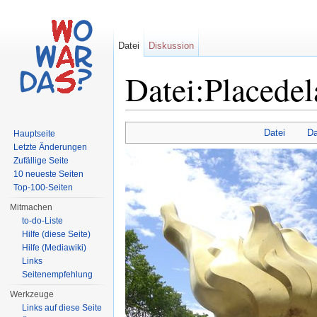
Datei
Diskussion
Datei:Placede
Wechseln zu:
Navigation
,
Suche
Datei
Da
Hauptseite
Letzte Änderungen
Zufällige Seite
10 neueste Seiten
Top-100-Seiten
Mitmachen
to-do-Liste
Hilfe (diese Seite)
Hilfe (Mediawiki)
Links
Seitenempfehlung
Werkzeuge
Links auf diese Seite