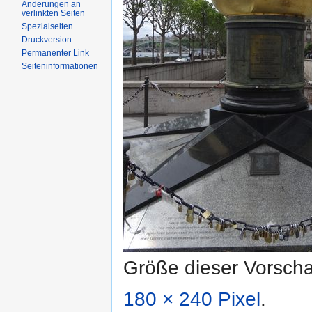
Änderungen an
verlinkten Seiten
Spezialseiten
Druckversion
Permanenter Link
Seiteninformationen
Größe dieser Vorsch
180 × 240 Pixel
.