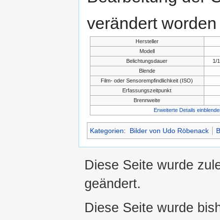
verändert worden 
Hersteller
Modell
Belichtungsdauer
1/
Blende
Film- oder Sensorempfindlichkeit (ISO)
Erfassungszeitpunkt
Brennweite
Erweiterte Details einblende
Kategorien
:
Bilder von Udo Röbenack
B
Diese Seite wurde zul
geändert.
Diese Seite wurde bis