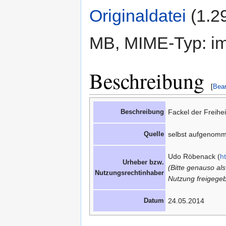
Originaldatei
‎
(1.2
MB, MIME-Typ: im
Beschreibung
[
Bear
Beschreibung
Fackel der Freihe
Quelle
selbst aufgenom
Udo Röbenack (
h
Urheber bzw.
(Bitte genauso al
Nutzungsrechtinhaber
Nutzung freigegeb
Datum
24.05.2014