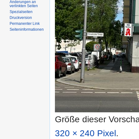
Änderungen an
verlinkten Seiten
Spezialseiten
Druckversion
Permanenter Link
Seiteninformationen
Größe dieser Vorsch
320 × 240 Pixel
.