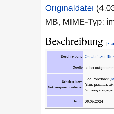
Originaldatei
‎
(4.0
MB, MIME-Typ: im
Beschreibung
[
Bear
Beschreibung
Osnabrücker Str. 
Quelle
selbst aufgenom
Udo Röbenack (
h
Urheber bzw.
(Bitte genauso al
Nutzungsrechtinhaber
Nutzung freigegeb
Datum
06.05.2024