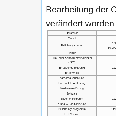
Bearbeitung der O
verändert worden 
Hersteller
Modell
1/
Belichtungsdauer
(0,00
Blende
Film- oder Sensorempfindlichkeit
(ISO)
Erfassungszeitpunkt
12:
Brennweite
Kameraausrichtung
Horizontale Auflösung
Vertikale Auflösung
Software
Speicherzeitpunkt
12:
Y und C Positionierung
Belichtungsprogramm
Sta
Exif-Version