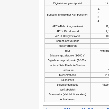
Digitalisierungszeitpunkt
12:
Bedeutung einzelner Komponenten
APEX-Belichtungszeitwert
11
APEX-Blendenwert
1,
APEX-Helligkeitswert
10
Belichtungsvorgabe
Messverfahren
Blitz
kein Bli
Erfassungszeitpunkt (1/100 s)
Digitalisierungszeitpunkt (1/100 s)
unterstützte Flashpix-Version
Farbraum
N
Messmethode
Ein-
Szenentyp
Belichtungsmodus
Autom
Weißabgleich
Brennweite (Kleinbildäquivalent)
Aufnahmeart