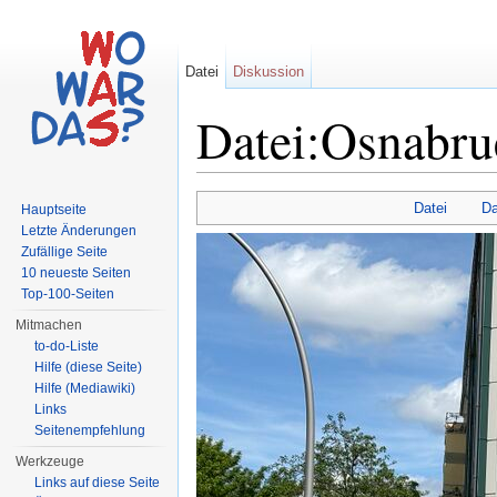
Datei
Diskussion
Datei:Osnabrue
Wechseln zu:
Navigation
,
Suche
Datei
Da
Hauptseite
Letzte Änderungen
Zufällige Seite
10 neueste Seiten
Top-100-Seiten
Mitmachen
to-do-Liste
Hilfe (diese Seite)
Hilfe (Mediawiki)
Links
Seitenempfehlung
Werkzeuge
Links auf diese Seite